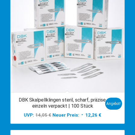
DBK Skalpellklingen steril, scharf, präzise,
Angebot!
einzeln verpackt | 100 Stück
Ursprünglicher
Aktueller
UVP:
14,05
€
Neuer Preis:
12,26
€
Preis
Preis
war:
ist:
14,05 €
12,26 €.