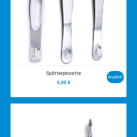
Splitterpinzette
Angebot!
5,00
€