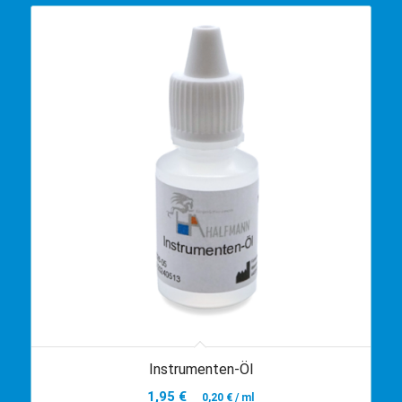
Instrumenten-Öl
1,95
€
0,20
€
/
ml