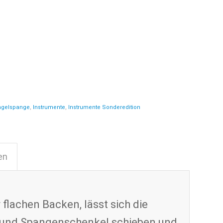
Nagelspange
,
Instrumente
,
Instrumente Sonderedition
en
 flachen Backen, lässt sich die
 und Spangenschenkel schieben und