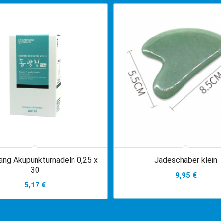
ng Akupunkturnadeln 0,25 x
Jadeschaber klein
30
9,95
€
5,17
€