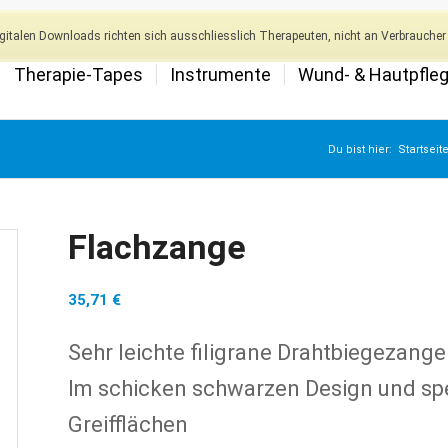
italen Downloads richten sich ausschliesslich Therapeuten, nicht an Verbraucher 
Therapie-Tapes
Instrumente
Wund- & Hautpfle
Du bist hier:
Startseit
Flachzange
35,71
€
Sehr leichte filigrane Drahtbiegezange
Im schicken schwarzen Design und spe
Greifflächen