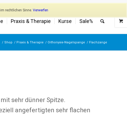
Newsletter
Mein Konto
im rechtlichen Sinne.
Verwerfen
ge
Praxis & Therapie
Kurse
Sale%
e
/
Shop
/
Praxis & Therapie
/
Orthonyxie-Nagelspange
/
Flachzange
 mit sehr dünner Spitze.
ziell angefertigten sehr flachen