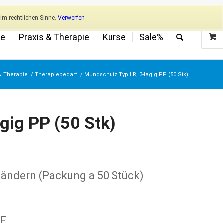
Newsletter
Mein Konto
im rechtlichen Sinne.
Verwerfen
ge
Praxis & Therapie
Kurse
Sale%
& Therapie
/
Therapiebedarf
/
Mundschutz Typ IIR, 3-lagig PP (50 Stk)
gig PP (50 Stk)
bändern (Packung a 50 Stück)
FE