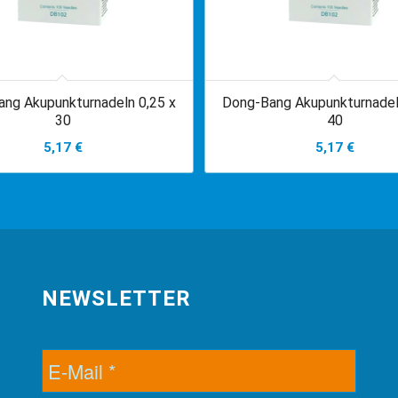
ng Akupunkturnadeln 0,25 x
Dong-Bang Akupunkturnadel
30
40
5,17
€
5,17
€
NEWSLETTER