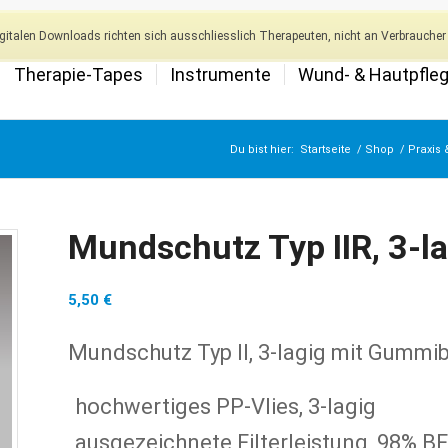
italen Downloads richten sich ausschliesslich Therapeuten, nicht an Verbraucher 
Therapie-Tapes
Instrumente
Wund- & Hautpfle
Du bist hier:
Startseite
/
Shop
/
Praxis 
Mundschutz Typ IIR, 3-la
5,50
€
Mundschutz Typ II, 3-lagig mit Gummi
hochwertiges PP-Vlies, 3-lagig
ausgezeichnete Filterleistung, 98% B