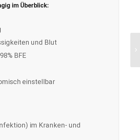
agig im Überblick:
g
ssigkeiten und Blut
g,98% BFE
omisch einstellbar
nfektion) im Kranken- und