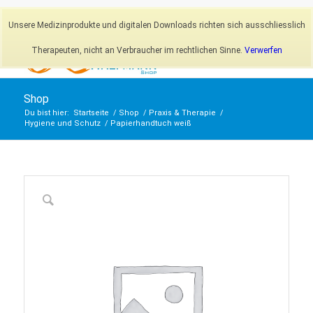
Newsletter
Mein Konto
Unsere Medizinprodukte und digitalen Downloads richten sich ausschliesslich
Therapeuten, nicht an Verbraucher im rechtlichen Sinne.
Verwerfen
Shop
Du bist hier:
Startseite
/
Shop
/
Praxis & Therapie
/
Hygiene und Schutz
/
Papierhandtuch weiß