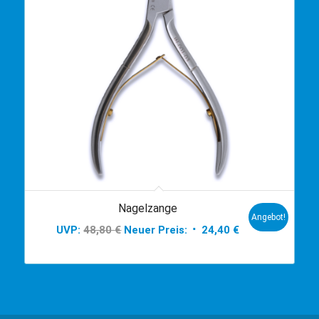
Nagelzange
Angebot!
Ursprünglicher
Aktueller
UVP:
48,80
€
Neuer Preis:
24,40
€
Preis
Preis
war:
ist:
48,80 €
24,40 €.