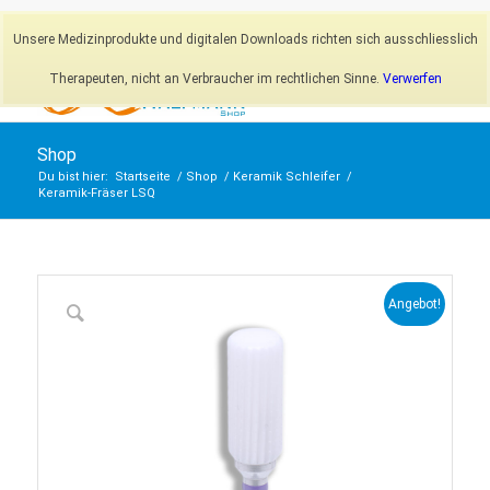
Newsletter
Mein Konto
Unsere Medizinprodukte und digitalen Downloads richten sich ausschliesslich
Therapeuten, nicht an Verbraucher im rechtlichen Sinne.
Verwerfen
Shop
Du bist hier:
Startseite
/
Shop
/
Keramik Schleifer
/
Keramik-Fräser LSQ
Angebot!