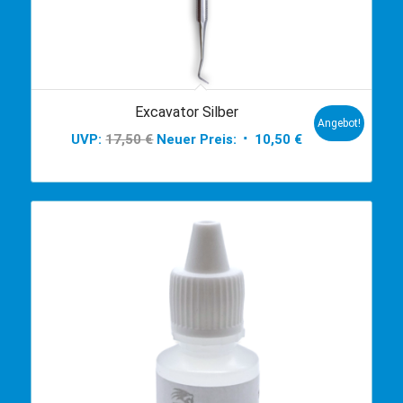
Excavator Silber
Angebot!
Ursprünglicher
Aktueller
UVP:
17,50
€
Neuer Preis:
10,50
€
Preis
Preis
war:
ist:
17,50 €
10,50 €.