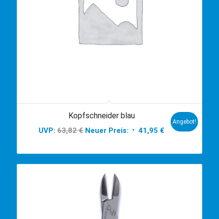
Kopfschneider blau
Angebot!
Ursprünglicher
Aktueller
UVP:
63,82
€
Neuer Preis:
41,95
€
Preis
Preis
war:
ist:
63,82 €
41,95 €.