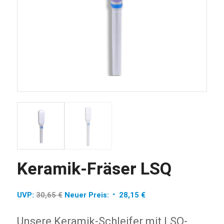
Keramik-Fräser LSQ
Ursprünglicher
Aktueller
UVP:
30,65
€
Neuer Preis:
28,15
€
Preis
Preis
war:
ist:
Unsere Keramik-Schleifer mit LSQ-