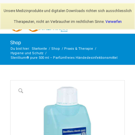
Newsletter
Mein Konto
Unsere Medizinprodukte und digitalen Downloads richten sich ausschliesslich
Therapeuten, nicht an Verbraucher im rechtlichen Sinne.
Verwerfen
Shop
Du bist hier:
Startseite
/
Shop
/
Praxis & Therapie
/
Hygiene und Schutz
/
Sterillium® pure 500 ml – Parfümfreies Händedesinfektionsmittel