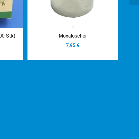
00 Stk)
Moxalöscher
7,95
€