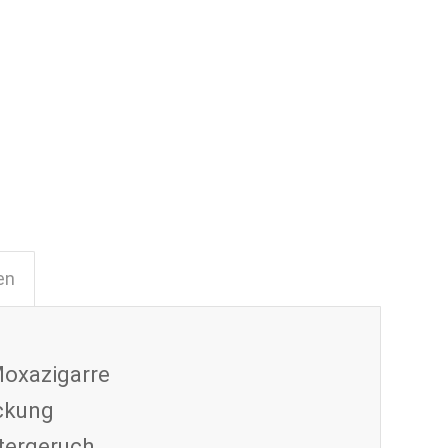
en
oxazigarre
ackung
utergeruch