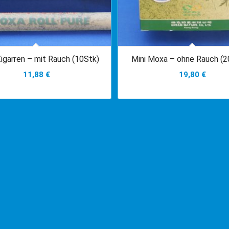
igarren – mit Rauch (10Stk)
Mini Moxa – ohne Rauch (2
11,88
€
19,80
€