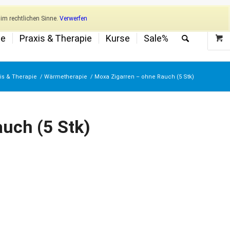
Newsletter
Mein Konto
im rechtlichen Sinne.
Verwerfen
ge
Praxis & Therapie
Kurse
Sale%
is & Therapie
/
Wärmetherapie
/
Moxa Zigarren – ohne Rauch (5 Stk)
uch (5 Stk)