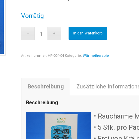
Vorrätig
In den Warenkorb
Artikelnummer:
HP-004-04
Kategorie:
Wärmetherapie
Beschreibung
Zusätzliche Information
Beschreibung
• Raucharme M
• 5 Stk. pro P
• Frei von Krä