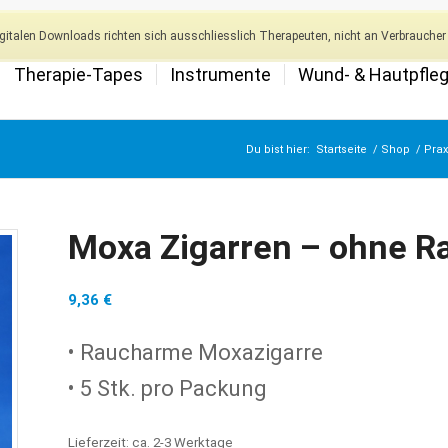
italen Downloads richten sich ausschliesslich Therapeuten, nicht an Verbraucher 
Therapie-Tapes
Instrumente
Wund- & Hautpfle
Du bist hier:
Startseite
/
Shop
/
Prax
Moxa Zigarren – ohne Ra
9,36
€
• Raucharme Moxazigarre
• 5 Stk. pro Packung
Lieferzeit:
ca. 2-3 Werktage