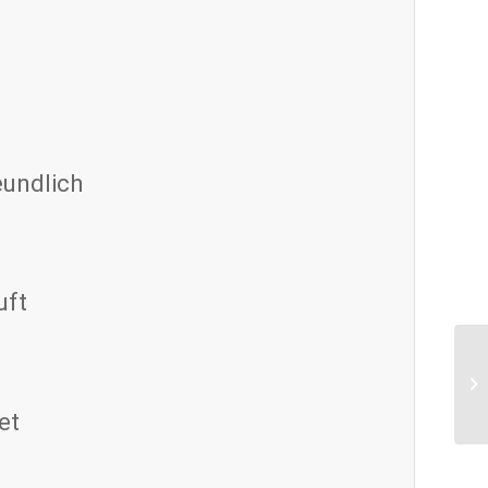
eundlich
uft
et