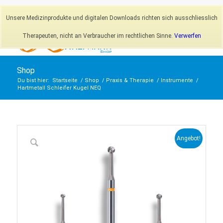
Newsletter
Mein Konto
Unsere Medizinprodukte und digitalen Downloads richten sich ausschliesslich
Therapeuten, nicht an Verbraucher im rechtlichen Sinne.
Verwerfen
Shop
Du bist hier:
Startseite
/
Shop
/
Praxis & Therapie
/
Instrumente
/
Hartmetall Schleifer Kugel NEQ
Angebot!