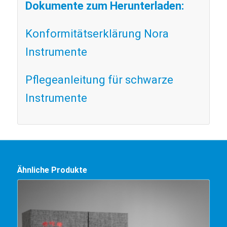
Dokumente zum Herunterladen:
Konformitätserklärung Nora
Instrumente
Pflegeanleitung für schwarze
Instrumente
Ähnliche Produkte