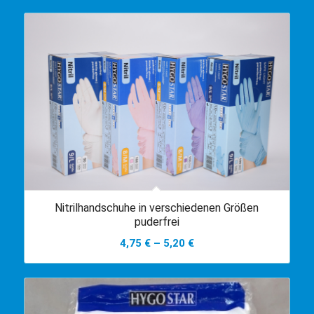
Nitrilhandschuhe in verschiedenen Größen
puderfrei
4,75
€
–
5,20
€