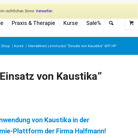
Newsletter
Mein Konto
im rechtlichen Sinne.
Verwerfen
ge
Praxis & Therapie
Kurse
Sale%
Shop
/
Kurse
/
Interaktives Lernmodul “Einsatz von Kaustika” 6FP HP
Einsatz von Kaustika”
Anwendung von Kaustika in der
emie-Plattform der Firma Halfmann!