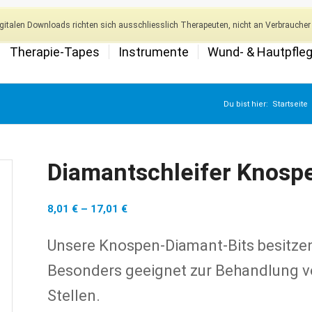
italen Downloads richten sich ausschliesslich Therapeuten, nicht an Verbraucher 
Therapie-Tapes
Instrumente
Wund- & Hautpfle
Du bist hier:
Startseite
Diamantschleifer Knosp
8,01
€
–
17,01
€
Unsere Knospen-Diamant-Bits besitze
Besonders geeignet zur Behandlung v
Stellen.