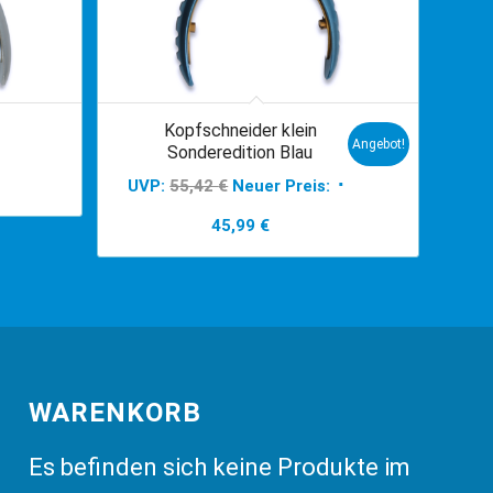
Kopfschneider klein
Angebot!
Sonderedition Blau
Ursprünglicher
UVP:
55,42
€
Neuer Preis:
Preis
Aktueller
45,99
€
war:
Preis
55,42 €
ist:
45,99 €.
WARENKORB
Es befinden sich keine Produkte im