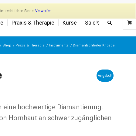
Newsletter
Mein Konto
im rechtlichen Sinne.
Verwerfen
ge
Praxis & Therapie
Kurse
Sale%
/
Shop
/
Praxis & Therapie
/
Instrumente
/
Diamantschleifer Knospe
e
Angebot!
n eine hochwertige Diamantierung.
on Hornhaut an schwer zugänglichen