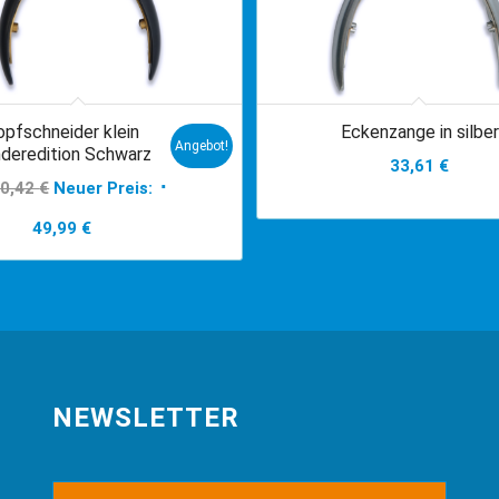
opfschneider klein
Eckenzange in silber
Angebot!
deredition Schwarz
33,61
€
Ursprünglicher
60,42
€
Neuer Preis:
Preis
Aktueller
49,99
€
war:
Preis
60,42 €
ist:
49,99 €.
NEWSLETTER